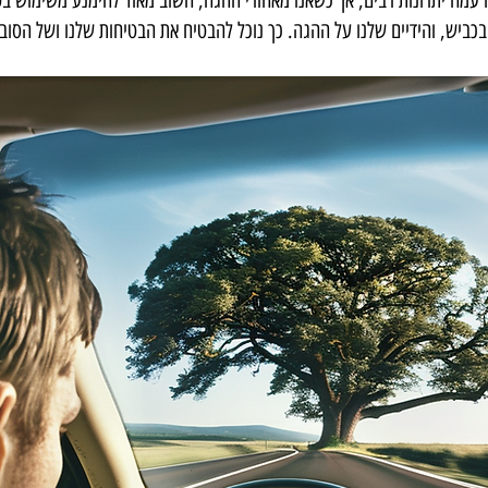
עמה יתרונות רבים, אך כשאנו מאחורי ההגה, חשוב מאוד להימנע משימוש בטלפ
בכביש, והידיים שלנו על ההגה. כך נוכל להבטיח את הבטיחות שלנו ושל הסובב